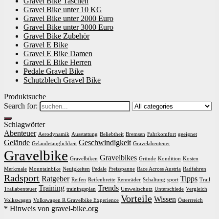
Gravel Bike Taschen
Gravel Bike unter 10 KG
Gravel Bike unter 2000 Euro
Gravel Bike unter 3000 Euro
Gravel Bike Zubehör
Gravel E Bike
Gravel E Bike Damen
Gravel E Bike Herren
Pedale Gravel Bike
Schutzblech Gravel Bike
Produktsuche
Search for:
Schlagwörter
Abenteuer
Aerodynamik
Ausstattung
Beliebtheit
Bremsen
Fahrkomfort
geeignet
Gelände
Geschwindigkeit
Geländetauglichkeit
Gravelabenteuer
Gravelbike
Gravelbikes
Gravelbiken
Gründe
Kondition
Kosten
Merkmale
Mountainbike
Neuigkeiten
Pedale
Preisspanne
Race Across Austria
Radfahren
Radsport
Ratgeber
Tipps
Reifen
Reifenbreite
Rennräder
Schaltung
sport
Trail
Training
Trends
Trailabenteuer
trainingsplan
Umweltschutz
Unterschiede
Vergleich
Vorteile
Wissen
Volkswagen
Volkswagen R Gravelbike Experience
Österrreich
* Hinweis von gravel-bike.org