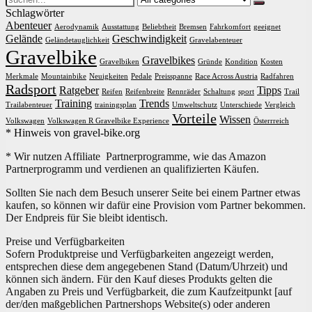
for:
Schlagwörter
Abenteuer
Aerodynamik
Ausstattung
Beliebtheit
Bremsen
Fahrkomfort
geeignet
Gelände
Geschwindigkeit
Geländetauglichkeit
Gravelabenteuer
Gravelbike
Gravelbikes
Gravelbiken
Gründe
Kondition
Kosten
Merkmale
Mountainbike
Neuigkeiten
Pedale
Preisspanne
Race Across Austria
Radfahren
Radsport
Ratgeber
Tipps
Reifen
Reifenbreite
Rennräder
Schaltung
sport
Trail
Training
Trends
Trailabenteuer
trainingsplan
Umweltschutz
Unterschiede
Vergleich
Vorteile
Wissen
Volkswagen
Volkswagen R Gravelbike Experience
Österrreich
* Hinweis von gravel-bike.org
* Wir nutzen Affiliate Partnerprogramme, wie das Amazon
Partnerprogramm und verdienen an qualifizierten Käufen.
Sollten Sie nach dem Besuch unserer Seite bei einem Partner etwas
kaufen, so können wir dafür eine Provision vom Partner bekommen.
Der Endpreis für Sie bleibt identisch.
Preise und Verfügbarkeiten
Sofern Produktpreise und Verfügbarkeiten angezeigt werden,
entsprechen diese dem angegebenen Stand (Datum/Uhrzeit) und
können sich ändern. Für den Kauf dieses Produkts gelten die
Angaben zu Preis und Verfügbarkeit, die zum Kaufzeitpunkt [auf
der/den maßgeblichen Partnershops Website(s) oder anderen