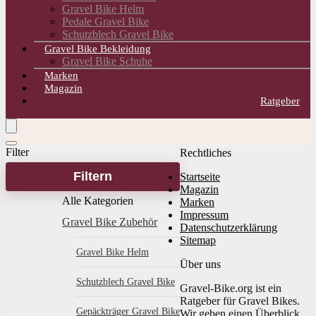
Gravel Bike Helm
Pedale Gravel Bike
Schutzblech Gravel Bike
Gravel Bike Bekleidung
Gravel Bike Schuhe
Marken
Magazin
Ratgeber
Filter
Rechtliches
Filtern
Startseite
Magazin
Alle Kategorien
Marken
Impressum
Gravel Bike Zubehör
Datenschutzerklärung
Sitemap
Gravel Bike Helm
Über uns
Schutzblech Gravel Bike
Gravel-Bike.org ist ein
Ratgeber für Gravel Bikes.
Gepäckträger Gravel Bike
Wir geben einen Überblick