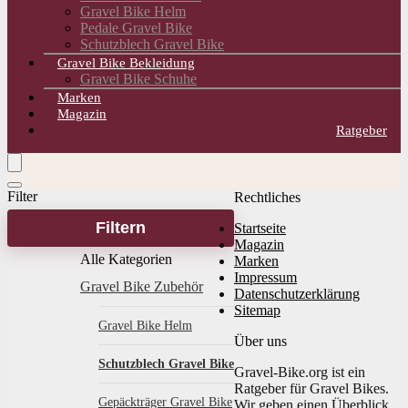
Gravel Bike Helm
Pedale Gravel Bike
Schutzblech Gravel Bike
Gravel Bike Bekleidung
Gravel Bike Schuhe
Marken
Magazin
Ratgeber
Filter
Rechtliches
Filtern
Startseite
Magazin
Alle Kategorien
Marken
Impressum
Gravel Bike Zubehör
Datenschutzerklärung
Sitemap
Gravel Bike Helm
Über uns
Schutzblech Gravel Bike
Gravel-Bike.org ist ein
Ratgeber für Gravel Bikes.
Gepäckträger Gravel Bike
Wir geben einen Überblick