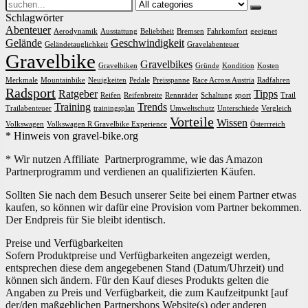
Search
for:
Schlagwörter
Abenteuer
Aerodynamik
Ausstattung
Beliebtheit
Bremsen
Fahrkomfort
geeignet
Gelände
Geschwindigkeit
Geländetauglichkeit
Gravelabenteuer
Gravelbike
Gravelbikes
Gravelbiken
Gründe
Kondition
Kosten
Merkmale
Mountainbike
Neuigkeiten
Pedale
Preisspanne
Race Across Austria
Radfahren
Radsport
Ratgeber
Tipps
Reifen
Reifenbreite
Rennräder
Schaltung
sport
Trail
Training
Trends
Trailabenteuer
trainingsplan
Umweltschutz
Unterschiede
Vergleich
Vorteile
Wissen
Volkswagen
Volkswagen R Gravelbike Experience
Österrreich
* Hinweis von gravel-bike.org
* Wir nutzen Affiliate Partnerprogramme, wie das Amazon
Partnerprogramm und verdienen an qualifizierten Käufen.
Sollten Sie nach dem Besuch unserer Seite bei einem Partner etwas
kaufen, so können wir dafür eine Provision vom Partner bekommen.
Der Endpreis für Sie bleibt identisch.
Preise und Verfügbarkeiten
Sofern Produktpreise und Verfügbarkeiten angezeigt werden,
entsprechen diese dem angegebenen Stand (Datum/Uhrzeit) und
können sich ändern. Für den Kauf dieses Produkts gelten die
Angaben zu Preis und Verfügbarkeit, die zum Kaufzeitpunkt [auf
der/den maßgeblichen Partnershops Website(s) oder anderen