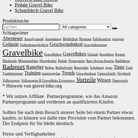
Pedale Gravel Bike
Schutzblech Gravel Bike
Produktsuche
Search
for:
Schlagwörter
Abenteuer
Aerodynamik
Ausstattung
Beliebtheit
Bremsen
Fahrkomfort
geeignet
Gelände
Geschwindigkeit
Geländetauglichkeit
Gravelabenteuer
Gravelbike
Gravelbikes
Gravelbiken
Gründe
Kondition
Kosten
Merkmale
Mountainbike
Neuigkeiten
Pedale
Preisspanne
Race Across Austria
Radfahren
Radsport
Ratgeber
Tipps
Reifen
Reifenbreite
Rennräder
Schaltung
sport
Trail
Training
Trends
Trailabenteuer
trainingsplan
Umweltschutz
Unterschiede
Vergleich
Vorteile
Wissen
Volkswagen
Volkswagen R Gravelbike Experience
Österrreich
* Hinweis von gravel-bike.org
* Wir nutzen Affiliate Partnerprogramme, wie das Amazon
Partnerprogramm und verdienen an qualifizierten Käufen.
Sollten Sie nach dem Besuch unserer Seite bei einem Partner etwas
kaufen, so können wir dafür eine Provision vom Partner bekommen.
Der Endpreis für Sie bleibt identisch.
Preise und Verfügbarkeiten