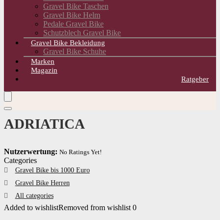
Gravel Bike Taschen
Gravel Bike Helm
Pedale Gravel Bike
Schutzblech Gravel Bike
Gravel Bike Bekleidung
Gravel Bike Schuhe
Marken
Magazin
Ratgeber
ADRIATICA
Nutzerwertung:
No Ratings Yet!
Categories
Gravel Bike bis 1000 Euro
Gravel Bike Herren
All categories
Added to wishlist
Removed from wishlist
0