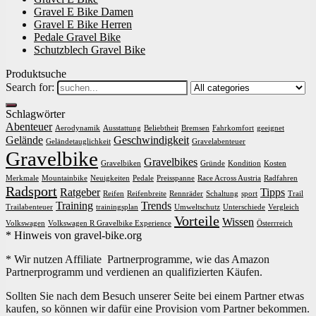
Gravel E Bike Damen
Gravel E Bike Herren
Pedale Gravel Bike
Schutzblech Gravel Bike
Produktsuche
Search for:
Schlagwörter
Abenteuer
Aerodynamik
Ausstattung
Beliebtheit
Bremsen
Fahrkomfort
geeignet
Gelände
Geschwindigkeit
Geländetauglichkeit
Gravelabenteuer
Gravelbike
Gravelbikes
Gravelbiken
Gründe
Kondition
Kosten
Merkmale
Mountainbike
Neuigkeiten
Pedale
Preisspanne
Race Across Austria
Radfahren
Radsport
Ratgeber
Tipps
Reifen
Reifenbreite
Rennräder
Schaltung
sport
Trail
Training
Trends
Trailabenteuer
trainingsplan
Umweltschutz
Unterschiede
Vergleich
Vorteile
Wissen
Volkswagen
Volkswagen R Gravelbike Experience
Österrreich
* Hinweis von gravel-bike.org
* Wir nutzen Affiliate Partnerprogramme, wie das Amazon
Partnerprogramm und verdienen an qualifizierten Käufen.
Sollten Sie nach dem Besuch unserer Seite bei einem Partner etwas
kaufen, so können wir dafür eine Provision vom Partner bekommen.