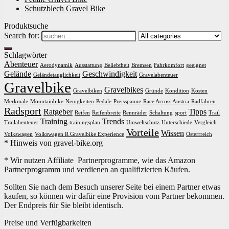
Schutzblech Gravel Bike
Produktsuche
Search for:
Schlagwörter
Abenteuer
Aerodynamik
Ausstattung
Beliebtheit
Bremsen
Fahrkomfort
geeignet
Gelände
Geschwindigkeit
Geländetauglichkeit
Gravelabenteuer
Gravelbike
Gravelbikes
Gravelbiken
Gründe
Kondition
Kosten
Merkmale
Mountainbike
Neuigkeiten
Pedale
Preisspanne
Race Across Austria
Radfahren
Radsport
Ratgeber
Tipps
Reifen
Reifenbreite
Rennräder
Schaltung
sport
Trail
Training
Trends
Trailabenteuer
trainingsplan
Umweltschutz
Unterschiede
Vergleich
Vorteile
Wissen
Volkswagen
Volkswagen R Gravelbike Experience
Österrreich
* Hinweis von gravel-bike.org
* Wir nutzen Affiliate Partnerprogramme, wie das Amazon
Partnerprogramm und verdienen an qualifizierten Käufen.
Sollten Sie nach dem Besuch unserer Seite bei einem Partner etwas
kaufen, so können wir dafür eine Provision vom Partner bekommen.
Der Endpreis für Sie bleibt identisch.
Preise und Verfügbarkeiten