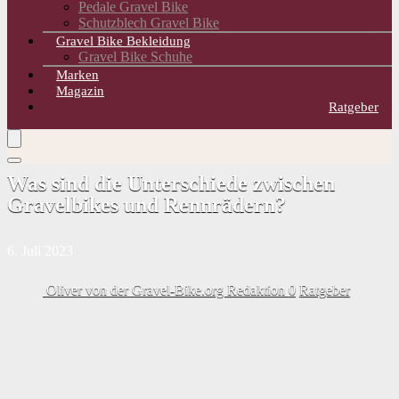
Pedale Gravel Bike
Schutzblech Gravel Bike
Gravel Bike Bekleidung
Gravel Bike Schuhe
Marken
Magazin
Ratgeber
Was sind die Unterschiede zwischen
Gravelbikes und Rennrädern?
6. Juli 2023
Oliver von der Gravel-Bike.org Redaktion
0
Ratgeber